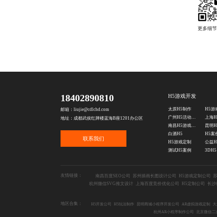
18402890810
H5游戏开发
太原H5制作
H5游
邮箱：liujie@cdlchd.com
广州H5活动定制
地址：成都武侯红牌楼蓝海B座1201办公区
南昌H5游戏制作公司
白酒H5
H5案
联系我们
H5游戏定制
公益H
测试H5案例
3DH5
友情链接：
南昌百度SEO公司
苏州插画长图设计公司
H5游戏定制公司
杭州微信SVG推文设计
上海百度竞价优化公司
H5定制公司
长沙
地区合集：
H5开发公司
H5玩法制作
昆明商城小程序开发公司
AR虚拟游戏定制
大
杭州AR小程序制作公司
北京微信二