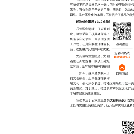
可确保不同品类间风格一致，同时便于快速迭代
系列，可分别应用于旅游手册、明信片、冰箱
网络。这种系统化的布局，不仅提升了作品的使
解决创作困局：从文化浅层化到深度共创
尽管理念清晰，但多数创作者在实践中仍会遭
此，建议采取三项具体策略：一是建立“石家庄
民俗节庆记录等，为创作提供扎实依据；二是
工作坊，让真实的生活经验反哺设计灵感；三
品，收集用户反馈并持续优化。
咨询热线
尤其值得注意的是，文创插画的真正价值不在于
18402890810
画能让外地游客一眼认出这是“石家庄的味道”
这背后，是对城市精神的精准捕捉，是对人文温
如今，越来越多的人开始关注那些有根、有
回到顶部
的文创插画，正具备这样的潜质——它不只是
域文化、强化原创表达、打通应用场景，这一
的新范式。对于致力于打造具有辨识度文化产
于城市记忆的集体重述。
我们专注于石家庄主题的
文创插画设计
定
术性与实用性的视觉内容，助力品牌实现文化价值转化