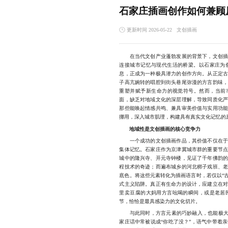
石家庄插画创作如何兼顾
更新时间 2026-05-22
文创插画
在当代文创产业蓬勃发展的背景下，文创插画
连接城市记忆与现代生活的桥梁。以石家庄为
息，正成为一种极具潜力的创作方向。从正定
子高亢婉转的唱腔到街头巷尾弥漫的方言韵味
重塑并赋予新生命力的视觉符号。然而，当前
面，缺乏对地域文化的深层理解，导致同质化
那些能唤起情感共鸣、兼具审美价值与实用功
挪用，深入城市肌理，构建具有真实文化记忆的
地域性是文创插画的核心竞争力
一个成功的文创插画作品，其价值不仅在于画
集体记忆。石家庄作为京津冀城市群的重要节
城中的隆兴寺、开元寺钟楼，见证了千年佛韵
程技术的奇迹；而遍布城乡的河北梆子戏班、
底色。将这些元素转化为插画语言时，若仅以“
式主义陷阱。真正有生命力的设计，应建立在
里卖豆腐的大妈用方言吆喝的瞬间，或是老居
节，恰恰是最具感染力的文化切片。
与此同时，方言元素的巧妙融入，也能极大增
家庄话中常被说成“你吃了没？”，语气中带着