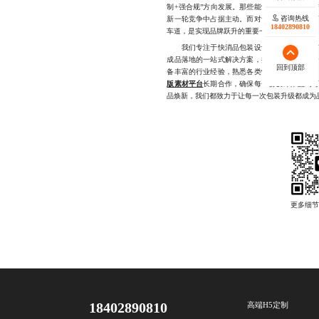
制+强合规”方向发展。那些能够快速响应市场
咨询热线
新一轮竞争中占据主动。而对于南京本地品牌
18402890810
车道，是实现品牌跃升的重要一步。
我们专注于快消品包装设计服务，深耕南京地
成品落地的一站式解决方案，擅长在保证正版合
回到顶部
备丰富的行业经验，熟悉各类快消品类目特性
版素材平台
长期合作，确保每一份设计作品均
品焕新，我们都致力于让每一次包装升级都成为品牌增
18402890810
高端H5定制