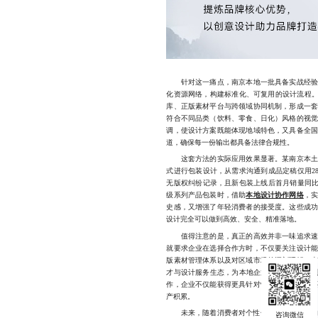
针对这一痛点，南京本地一批具备实战经验的
化资源网络，构建标准化、可复用的设计流程。
库、正版素材平台与跨领域协同机制，形成一
符合不同品类（饮料、零食、日化）风格的视
调，使设计方案既能体现地域特色，又具备全
道，确保每一份输出都具备法律合规性。
这套方法的实际应用效果显著。某南京本土健
式进行包装设计，从需求沟通到成品定稿仅用2
无版权纠纷记录，且新包装上线后首月销量同比
级系列产品包装时，借助
本地设计协作网络
，
史感，又增强了年轻消费者的接受度。这些成
设计完全可以做到高效、安全、精准落地。
值得注意的是，真正的高效并非一味追求速度
就要求企业在选择合作方时，不仅要关注设计
版素材管理体系以及对区域市场的深刻理解。
才与设计服务生态，为本地企业提供了一种“近
作，企业不仅能获得更具针对性的设计方案，
产积累。
未来，随着消费者对个性化、可持续包装的需