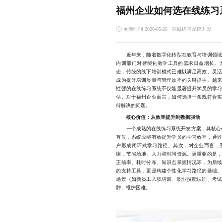
福州企业如何选在线练习
更新时间 2026-05-26
在线练习系统开发
近年来，随着数字化转型在教育与培训领域的
内训部门对智能化教学工具的需求日益增长。
态，传统的线下培训模式已难以满足高效、灵
成为提升培训质量与管理效率的关键抓手。越
性强的在线练习系统不仅能显著提升学员的学
估。对于福州企业而言，如何选择一条既符合
待解决的问题。
核心价值：从效率提升到数据驱动
一个成熟的在线练习系统开发方案，其核心价值
首先，系统应能有效提升学员的学习效率，通
户形成闭环式学习路径。其次，对企业而言，
课，节省场地、人力和时间资源。更重要的是
正确率、耗时分布、知识点掌握情况等，为后
的支持工具，更是构建个性化学习路径的基础
场景（如新员工入职培训、职业技能认证、考
肿、维护困难。