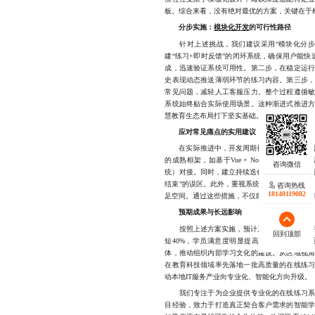
板。综合来看，没有绝对最优的方案，关键在于
分步实施：
模块化开发
的可行性路径
针对上述挑战，我们建议采用“模块化分步实
建“练习+即时反馈”的闭环系统，确保用户能
成，迅速验证系统可用性。第二步，在稳定运
史表现动态推送薄弱环节的练习内容。第三步，
常见问题，减轻人工客服压力。整个过程遵循
系统始终贴合实际使用场景。这种渐进式推进
慧教育生态布局打下坚实基础。
应对常见痛点的实用建议
在实际推进中，开发周期长、后期维护难是普
的成熟框架，如基于Vue + Node.js的前
统）对接。同时，建立持续迭代机制，定期收集
结束”的误区。此外，重视系统的可扩展性设计
咨询热线
18140119082
足空间。通过这些措施，不仅能缩短初始开发周
预期成果与长远影响
按照上述方案实施，预计系统上线后的3个月
回到顶部
短40%，学员满意度明显提高。更重要的是
体，推动组织内部学习文化的建设。从区域视
在教育科技领域率先落地一批高质量的在线练
动本地IT服务产业向专业化、智能化方向升级。
我们专注于为企业提供专业化的在线练习系统
目经验，致力于打造真正契合客户需求的智能