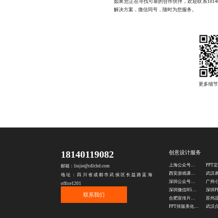
如果您正在寻找可靠的合作伙伴，欢迎联系1814
解决方案，微信同号，随时为您服务。
18140119082
创意设计服务
上海公众号推文设计公司
邮箱：liujie@cdlchd.com
西安游戏课件设计公司
地址：四川省成都市武侯区长益路蓝海
深圳公众号图文排版
office1201
深圳微信H5页面设计
联系我们
合肥宣传片剪辑公司
PPT排版美化公司