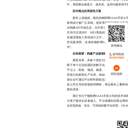
中，系统整合难度大、成本高。这些问题若得不
应对痛点的系统性方案
面对上述挑战，领先的物联网SAAS开发公
架构设计被广泛采纳，使得系统可以根据业务
过构建API开放生态，允许第三方开发者接入
支持与主流ERP、MES系统的双向数据同步
也被深度嵌入系统设计之中，从数据加密、权
些实践表明，未来的物联网SAAS开发公司不
伴”。
未来展望：构建产业级智能协同网络
咨询热线
18140119082
展望未来，具备十强实力的物联网SAAS开
限于单个企业或园区的数字化升级，而是致力
平台上，制造、物流、能源、零售等多个领域
回到顶部
同执行的新型生产关系。例如，当一家汽车制
游企业可通过平台即时获取信息，并自动调整生
发公司主导的智能协同网络，将从根本上重构
能化演进。
我们专注于物联网SAAS开发公司的技术深
为客户提供从设备接入、平台搭建到后期运维
业实现高效、安全、可持续的数字化转型，1814011