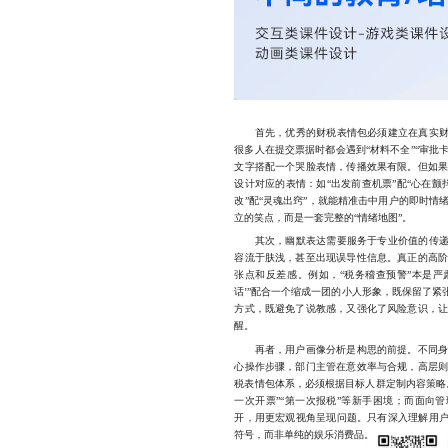
首先，优秀的财税表情包必须建立在真实财税
很多人在提交票据时都会遇到“材料不全”“审批卡
文字搭配一个哭脸表情，传播效果有限。但如
设计对应的表情：如“出发前查机票”配“心在颤抖
改”配“灵魂出窍”，就能精准击中用户的即时
立的笑点，而是一套完整的“情绪地图”。
其次，幽默表达需要服务于专业价值的传递。
容流于肤浅，甚至出现误导性信息。真正的高
张点和反差感。例如，“税务稽查预警”本是严
话’”配合一个缩成一团的小人形象，既保留了
方式，既避免了说教感，又强化了风险意识，
醒。
再者，用户画像分析是构思的前提。不同身份
心操作步骤，部门主管在意效率与合规，高层
税表情包体系，必须根据目标人群定制内容策略
一次开票”“第一次报税”等新手困境；而面向管
开，用更宏观视角呈现问题。只有深入理解用户
符号，而非单纯的娱乐消费品。