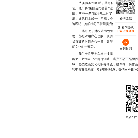
从实际案例来看，某财税表情包设计公司曾
包。他们将“采购合同签署”“进项税抵扣”“季
情。其中一条“快到截止日了，但我还没开始
屏。该系列上线一个月后，企业内部税务申报准
这说明，好的构思不仅能提升传播力，更能直接
咨询热线
由此可见，财税表情包设计公司不能只做“图
18402890810
思，都是对用户心理的一次深入对话，是对复
员在疲惫时刻会心一笑，让管理者在关键时刻
织文化的一部分。
回到顶部
我们专注于为各类企业提供
定制化的财税
能力，帮助企业在内部沟通、客户互动、品牌
域，熟悉政策变化与实务痛点，确保每一份作
容变得有趣易懂，欢迎随时联系，微信同号184028